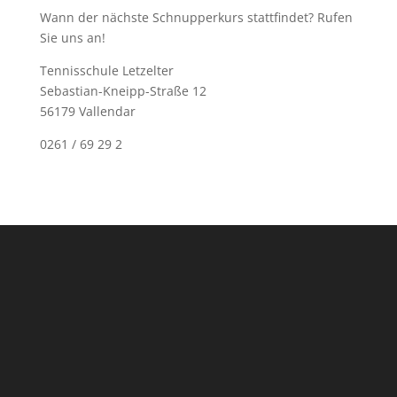
Wann der nächste Schnupperkurs stattfindet? Rufen
Sie uns an!
Tennisschule Letzelter
Sebastian-Kneipp-Straße 12
56179 Vallendar
0261 / 69 29 2