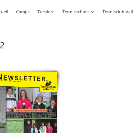
tuell
Camps
Turniere
Tennisschule
Tennisclub Val
12