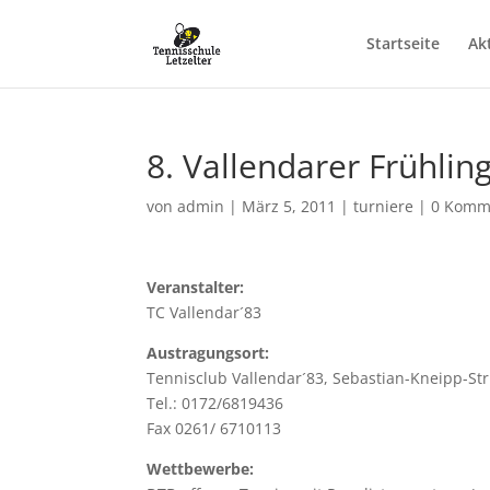
Startseite
Ak
8. Vallendarer Frühli
von
admin
|
März 5, 2011
|
turniere
|
0 Komm
Veranstalter:
TC Vallendar´83
Austragungsort:
Tennisclub Vallendar´83, Sebastian-Kneipp-Str
Tel.: 0172/6819436
Fax 0261/ 6710113
Wettbewerbe: