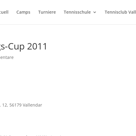
tuell
Camps
Turniere
Tennisschule
Tennisclub Val
ngs-Cup 2011
entare
. 12, 56179 Vallendar