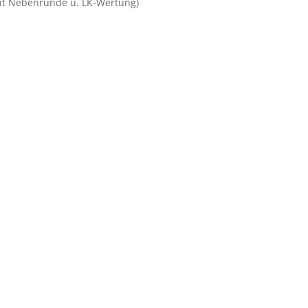
mit Nebenrunde u. LK-Wertung)