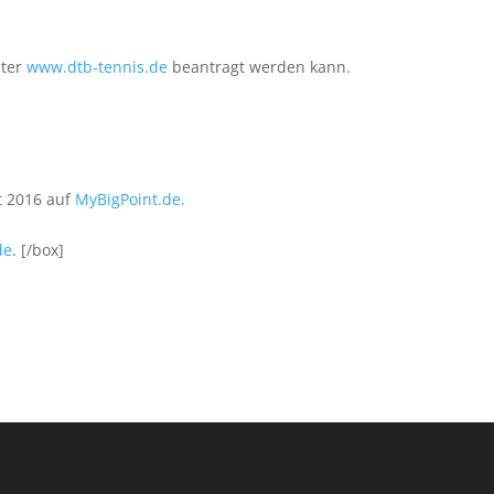
nter
www.dtb-tennis.de
beantragt werden kann.
t 2016 auf
MyBigPoint.de.
de
. [/box]