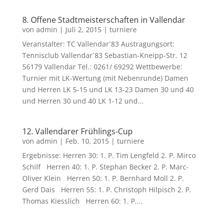
8. Offene Stadtmeisterschaften in Vallendar
von
admin
|
Juli 2, 2015
|
turniere
Veranstalter: TC Vallendar´83 Austragungsort:
Tennisclub Vallendar´83 Sebastian-Kneipp-Str. 12
56179 Vallendar Tel.: 0261/ 69292 Wettbewerbe:
Turnier mit LK-Wertung (mit Nebenrunde) Damen
und Herren LK 5-15 und LK 13-23 Damen 30 und 40
und Herren 30 und 40 LK 1-12 und...
12. Vallendarer Frühlings-Cup
von
admin
|
Feb. 10, 2015
|
turniere
Ergebnisse: Herren 30: 1. P. Tim Lengfeld 2. P. Mirco
Schilf Herren 40: 1. P. Stephan Becker 2. P. Marc-
Oliver Klein Herren 50: 1. P. Bernhard Moll 2. P.
Gerd Dais Herren 55: 1. P. Christoph Hilpisch 2. P.
Thomas Kiesslich Herren 60: 1. P....