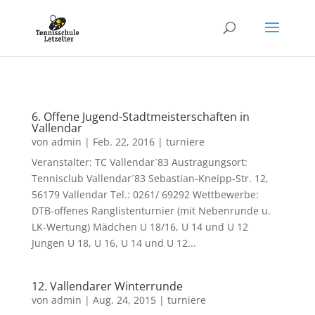
6. Offene Jugend-Stadtmeisterschaften in
Vallendar
von
admin
|
Feb. 22, 2016
|
turniere
Veranstalter: TC Vallendar´83 Austragungsort:
Tennisclub Vallendar´83 Sebastian-Kneipp-Str. 12,
56179 Vallendar Tel.: 0261/ 69292 Wettbewerbe:
DTB-offenes Ranglistenturnier (mit Nebenrunde u.
LK-Wertung) Mädchen U 18/16, U 14 und U 12
Jungen U 18, U 16, U 14 und U 12...
12. Vallendarer Winterrunde
von
admin
|
Aug. 24, 2015
|
turniere