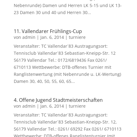
Nebenrunde) Damen und Herren LK 5-15 und LK 13-
23 Damen 30 und 40 und Herren 30...
11. Vallendarer Frühlings-Cup
von
admin
|
Jan. 6, 2014
|
turniere
Veranstalter: TC Vallendar´83 Austragungsort:
Tennisclub Vallendar´83 Sebastian-Kneipp-Str. 12
56179 Vallendar Tel.: 0172/6819436 Fax 0261/
6710113 Wettbewerbe: DTB-offenes Turnier mit
Ranglistenwertung (mit Nebenrunde u. LK-Wertung)
Damen 30, 40, 50, 55, 60, 65...
4. Offene Jugend Stadtmeisterschaften
von
admin
|
Jan. 6, 2014
|
turniere
Veranstalter: TC Vallendar´83 Austragungsort:
Tennisclub Vallendar´83 Sebastian-Kneipp-Str. 12,
56179 Vallendar Tel.: 0261/ 69292 Fax 0261/ 6710113
Wettbewerbe: DTB-offenes Ranglistenturnier (mit