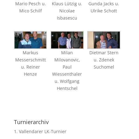
Mario Pesch u.
Klaus Lützig u.
Gunda Jacks u.
Mico Schilf
Nicolae
Ulrike Schott
Isbasescu
Markus
Milan
Dietmar Stern
Messerschmitt
Milovanovic,
u. Zdenek
u. Reiner
Paul
Suchomel
Henze
Wiessenthaler
u. Wolfgang
Hentschel
Turnierarchiv
1. Vallendarer LK-Turnier