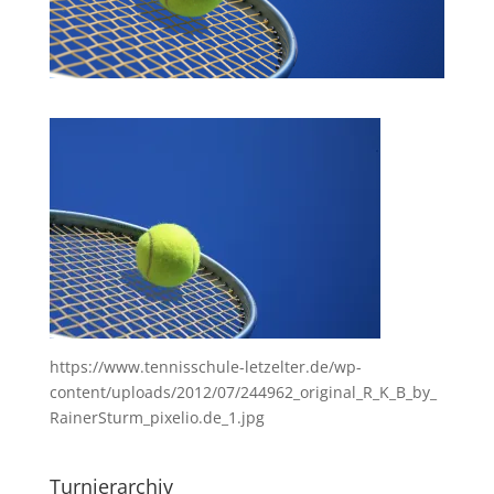
https://www.tennisschule-letzelter.de/wp-
content/uploads/2012/07/244962_original_R_K_B_by_
RainerSturm_pixelio.de_1.jpg
Turnierarchiv