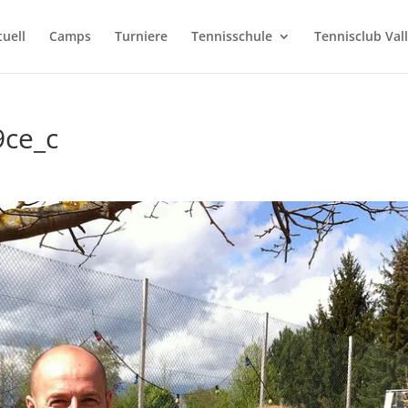
tuell
Camps
Turniere
Tennisschule
Tennisclub Val
ce_c